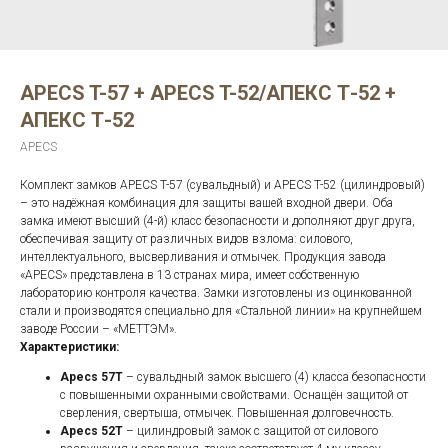
APECS T-57 + APECS T-52/АПЕКС Т-52 +
АПЕКС Т-52
APECS
Комплект замков APECS T-57 (сувальдный) и APECS T-52 (цилиндровый)
– это надёжная комбинация для защиты вашей входной двери. Оба
замка имеют высший (4-й) класс безопасности и дополняют друг друга,
обеспечивая защиту от различных видов взлома: силового,
интеллектуального, высверливания и отмычек. Продукция завода
«APECS» представлена в 13 странах мира, имеет собственную
лабораторию контроля качества. Замки изготовлены из оцинкованной
стали и производятся специально для «Стальной линии» на крупнейшем
заводе России – «МЕТТЭМ».
Характеристики:
Apecs 57T
– сувальдный замок высшего (4) класса безопасности
с повышенными охранными свойствами. Оснащён защитой от
сверления, свертыша, отмычек. Повышенная долговечность.
Apecs 52T
– цилиндровый замок с защитой от силового