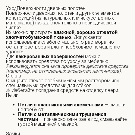
УходПоверхности дверных полотен
Поверхности дверных полотен и других элементов
конструкций (из натуральных или искусственных
материалов) нуждаются только в периодической
чистке.
Их можно протирать
влажной, хорошо отжатой
хлопчатобумажной тканью
. Допускается
использование слабого мыльного раствора, но
остатки раствора и влаги необходимо немедленно
удалить.
Для
лакированных поверхностей
можно
использовать средства по уходу за мебелью.
Рекомендуется сначала проверить действие средства
(например, на отпиленных элементах наличников).
Стекла
Очищайте стёкла слабым мыльным раствором или
специальными средствами для стёкол.
⚠️ Избегайте попадания средств на отделку двери.
Петли
Петли с пластиковыми элементами
— смазки
не требуют.
Петли с металлическими трущимися
частями
— примерно один раз в год смазывайте
густой машинной смазкой.
Замки