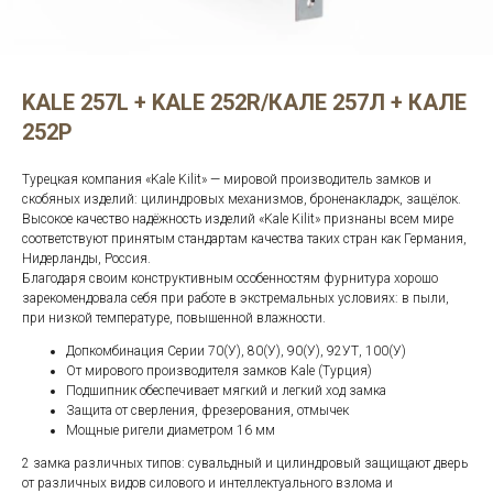
KALE 257L + KALE 252R/КАЛЕ 257Л + КАЛЕ
252Р
Турецкая компания «Kale Kilit» — мировой производитель замков и
скобяных изделий: цилиндровых механизмов, броненакладок, защёлок.
Высокое качество надёжность изделий «Kale Kilit» признаны всем мире
соответствуют принятым стандартам качества таких стран как Германия,
Нидерланды, Россия.
Благодаря своим конструктивным особенностям фурнитура хорошо
зарекомендовала себя при работе в экстремальных условиях: в пыли,
при низкой температуре, повышенной влажности.
Допкомбинация Серии 70(У), 80(У), 90(У), 92УТ, 100(У)
От мирового производителя замков Kale (Турция)
Подшипник обеспечивает мягкий и легкий ход замка
Защита от сверления, фрезерования, отмычек
Мощные ригели диаметром 16 мм
2 замка различных типов: сувальдный и цилиндровый защищают дверь
от различных видов силового и интеллектуального взлома и