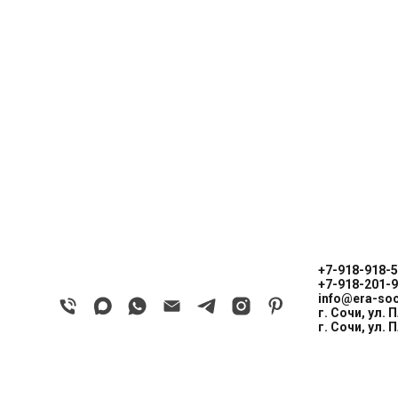
SL 100/СЛ 100
СТАЛЬНАЯ ЛИНИЯ
Шумоизоляционные двери
Оптимальное место установки 
герметичности и шумоизоляци
Безопасность
Цельногнутое полотно с сист
+7-918-918-5
жесткости
+7-918-201-9
Металлическая пластина в зо
info@era-soc
г. Сочи, ул. 
Противосъемные ригели диам
г. Сочи, ул. 
Врезная броненакладка
Занижение под фурнитуру на н
Шумоизоляция и герметичн
Утепление полотна — минераль