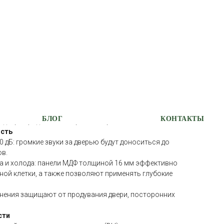
ьная вата + порилекс
бки 1,5 — мм оптимальна с точки зрения
силена системой ребер жесткости особой
т ей прочность и надежность.
рной сферой рассчитаны более чем на 500 000
е 30 лет безотказной работы для семьи из 4-х
аспределяет нагрузку даже при изменении
ри изменении геометрии проема в связи с усадкой
БЛОГ
КОНТАКТЫ
т двери продолжать нормально работать.
ость
 дБ: громкие звуки за дверью будут доноситься до
ов.
 и холода: панели МДФ толщиной 16 мм эффективно
чной клетки, а также позволяют применять глубокие
тнения защищают от продувания двери, посторонних
сти