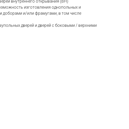
ерей внутреннего открывания (ВН)
возможность изготовления однопольных и
и доборами и/или фрамугами, в том числе
упольных дверей и дверей с боковыми / верхними