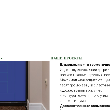
Утепление коробки — минерал
Преимущества
Безопасность
Толщина стали полотна и коро
безопасности. Конструкция у
конструкции, которые придаю
Петли диаметром 22 мм с опо
циклов открывания, а это боле
человек.
Стальная сфера равномерно р
положения петли (например, п
НАШИ ПРОЕКТЫ
фундамента дома) и позволяе
Шумоизоляция и герметичн
Индекс шумоизоляции двери 40
вас как тиканье наручных час
Максимальная защита от шума
гасят громкие звуки с лестни
художественные рисунки.
4 контура герметичного упло
запахов и шума.
Дополнительные возможно