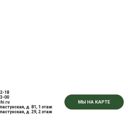
— вход в квартиру, с жесткими требованиями к
и.
емой вертикальных и горизонтальных ребер
2-18
3-00
не замков для защиты замков от высверливания
МЫ НА КАРТЕ
hi.ru
Пластунская, д. 81, 1 этаж
етром 15 мм
Пластунская, д. 29, 2 этаж
аружной панели (для ВН-100 — на внутренней панели
ость
ная вата Knauf, 2 слоя