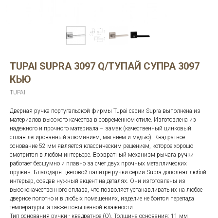
TUPAI SUPRA 3097 Q/ТУПАЙ СУПРА 3097
КЬЮ
TUPAI
Дверная ручка португальской фирмы Tupai серии Supra выполнена из
материалов высокого качества в современном стиле. Изготовлена из
надежного и прочного материала – замак (качественный цинковый
сплав легированный алюминием, магнием и медью). Квадратное
основание 52 мм является классическим решением, которое хорошо
смотрится в любом интерьере. Возвратный механизм рычага ручки
работает бесшумно и плавно за счет двух прочных металлических
пружин. Благодаря цветовой палитре ручки серии Supra дополнят любой
интерьер, создав нужный акцент на деталях. Они изготовлены из
высококачественного сплава, что позволяет устанавливать их на любое
дверное полотно и в любых помещениях, изделие не боится перепада
температуры, а также повышенной влажности.
Тип основания ручки - квадратное (Q). Толщина основания: 11 мм