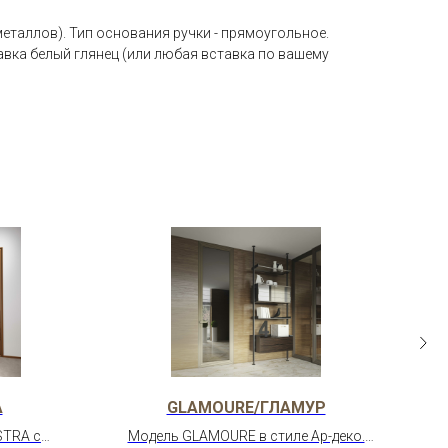
металлов). Тип основания ручки - прямоугольное.
тавка белый глянец (или любая вставка по вашему
А
GLAMOURE/ГЛАМУР
STRA с
Модель GLAMOURE в стиле Ар-деко.
LI