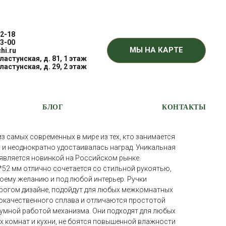
2-18
3-00
МЫ НА КАРТЕ
hi.ru
Пластунская, д. 81, 1 этаж
ARIO 3089 RE/ТУПАЙ МЭЛОДИ
Пластунская, д. 29, 2 этаж
 (ПОД ИНДИВИДУАЛЬНУЮ
БЛОГ
КОНТАКТЫ
из самых современных в мире из тех, кто занимается
 и неоднократно удостаивалась наград. Уникальная
 является новинкой на Российском рынке.
52 мм отлично сочетается со стильной рукоятью,
оему желанию и под любой интерьер. Ручки
рогом дизайне, подойдут для любых межкомнатных
кокачественного сплава и отличаются простотой
шумной работой механизма. Они подходят для любых
х комнат и кухни, не боятся повышенной влажности