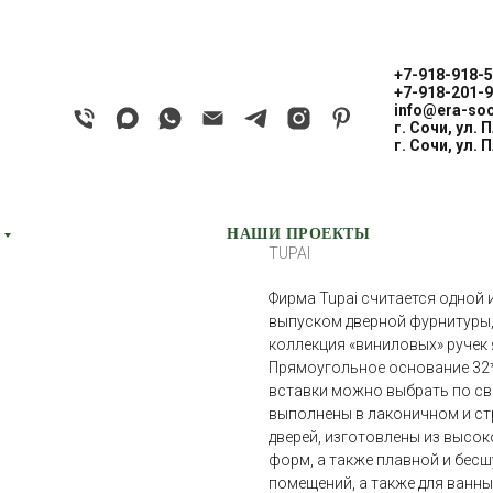
+7-918-918-5
+7-918-201-9
info@era-soc
г. Сочи, ул. 
TUPAI MELODY V
г. Сочи, ул. 
ВАРИО 3089 РЭ
ВСТАВКУ)
НАШИ ПРОЕКТЫ
TUPAI
Фирма Tupai считается одной 
выпуском дверной фурнитуры,
коллекция «виниловых» ручек
Прямоугольное основание 32*
вставки можно выбрать по св
выполнены в лаконичном и ст
дверей, изготовлены из высо
форм, а также плавной и бес
помещений, а также для ванны