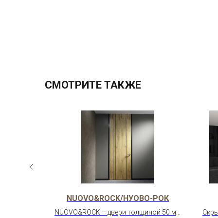
СМОТРИТЕ ТАКЖЕ
NUOVO&ROCK/НУОВО-РОК
антный
NUOVO&ROCK – двери толщиной 50 мм
Скры