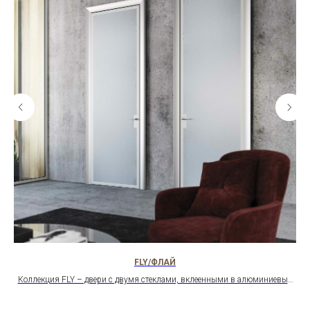
FLY/ФЛАЙ
Коллекция FLY – двери с двумя стеклами, вклеенными в алюминиевый
И
профиль. Эффект невесомости и максимальная звукоизоляция. Высота
до 3 м. Итальянское качество.