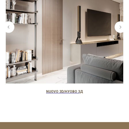
NUOVO 3D/НУОВО 3Д
Мо