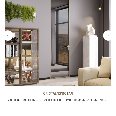
CRISTAL/КРИСТАЛ
Изысканная дверь CRISTAL с лаконичными формами. Алюминиевый
LIV
короб, 100+ стекол, скрытые петли Otlav, магнитный замок. Для
це
любителей строгой эстетики.