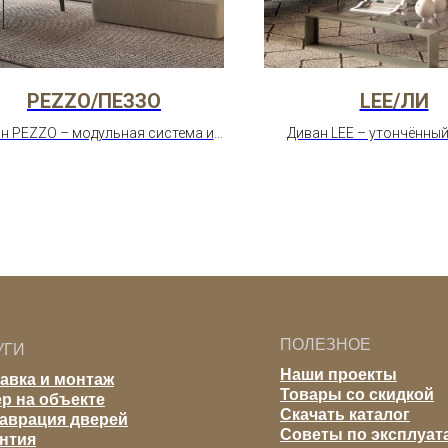
PEZZO/ПЕЗЗО
LEE/ЛИ
н PEZZO – модульная система из
Диван LEE – утончённый
тдельных элементов. Создайте
высокие ножки, мягкие 
кальную конфигурацию под ваше
Подходит для совреме
транство. Итальянское качество.
классических интерь
ПОЛЕЗНОЕ
УГИ
Наши проекты
авка и монтаж
Товары со скидкой
р на объекте
Скачать каталог
аврация дверей
Советы по эксплуат
нтия