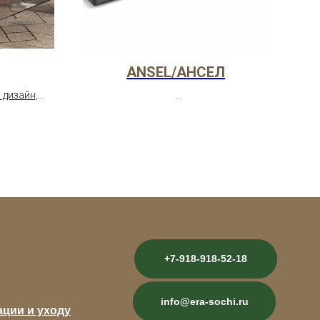
ANSEL/АНСЕЛ
 дизайн,
подушки.
Диван ANSEL – анатомическая форма,
Ла
нных и
высокие спинки, удобные
Ши
еров.
подлокотники. Обеспечивает
Ст
правильную поддержку спины.
+7-918-918-52-18
info@era-sochi.ru
ации и уходу