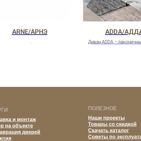
ARNE/АРНЭ
ADDA/АДД
Диван ADDA – лаконичны
ан ARNE – светлый, воздушный, с
высокое качество, широ
евянными ножками. Идеален для
тканей. Идеально для го
кандинавского стиля. Широкий
современном стил
выбор тканей и цветов.
ПОЛЕЗНОЕ
УГИ
Наши проекты
авка и монтаж
Товары со скидкой
р на объекте
Скачать каталог
аврация дверей
Советы по эксплуат
нтия