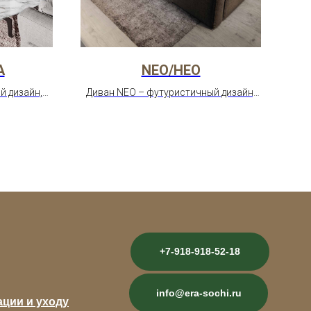
А
NEO/НЕО
й дизайн,
Диван NEO – футуристичный дизайн,
Ди
кий выбор
необычная форма, максимум
м
стиной в
комфорта. Идеален для смелых
е.
интерьеров.
+7-918-918-52-18
info@era-sochi.ru
ации и уходу