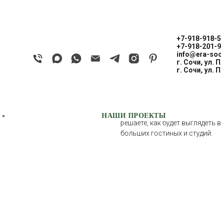
+7-918-918-5
+7-918-201-9
info@era-soc
г. Сочи, ул. 
PEZZO/ПЕЗЗО
г. Сочи, ул. 
CASCATE PORTE
Диван PEZZO – это конструкт
собрать диван любой формы и
НАШИ ПРОЕКТЫ
решаете, как будет выглядеть 
больших гостиных и студий.