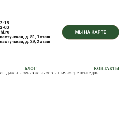
2-18
3-00
МЫ НА КАРТЕ
hi.ru
Пластунская, д. 81, 1 этаж
Пластунская, д. 29, 2 этаж
ор для взрослых. Отдельные модули позволяют
 размера – прямой, угловой, островной. Вы сами
БЛОГ
КОНТАКТЫ
ваш диван. Обивка на выбор. Отличное решение для