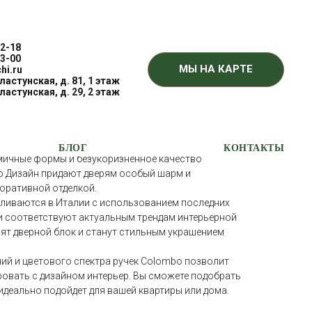
2-18
3-00
МЫ НА КАРТЕ
hi.ru
Пластунская, д. 81, 1 этаж
T/КОЛОМБО ЭСПРИ
Пластунская, д. 29, 2 этаж
 – это оригинальные дизайнерские решения,
БЛОГ
КОНТАКТЫ
мичные формы и безукоризненное качество
о Дизайн придают дверям особый шарм и
оративной отделкой.
вливаются в Италии с использованием последних
и соответствуют актуальным трендам интерьерной
ят дверной блок и станут стильным украшением
ий и цветового спектра ручек Colombo позволит
овать с дизайном интерьер. Вы сможете подобрать
идеально подойдет для вашей квартиры или дома.