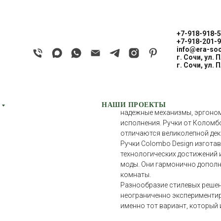
+7-918-918-5
+7-918-201-9
info@era-soc
г. Сочи, ул. 
COLOMBO ESPRI
г. Сочи, ул. 
COLOMBO
Дверные ручки Colombo Design
НАШИ ПРОЕКТЫ
надежные механизмы, эргоно
исполнения. Ручки от Коломб
отличаются великолепной дек
Ручки Colombo Design изгота
технологических достижений 
моды. Они гармонично дополн
комнаты.
Разнообразие стилевых решен
неограниченно экспериментир
именно тот вариант, который 