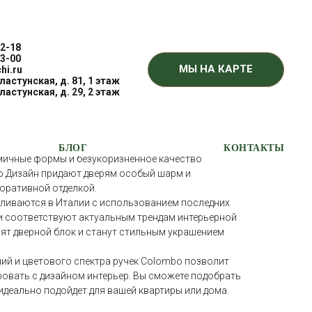
2-18
3-00
МЫ НА КАРТЕ
hi.ru
Пластунская, д. 81, 1 этаж
R/КОЛОМБО СПАЙДЕР
Пластунская, д. 29, 2 этаж
 – это оригинальные дизайнерские решения,
БЛОГ
КОНТАКТЫ
мичные формы и безукоризненное качество
о Дизайн придают дверям особый шарм и
оративной отделкой.
вливаются в Италии с использованием последних
и соответствуют актуальным трендам интерьерной
ят дверной блок и станут стильным украшением
ий и цветового спектра ручек Colombo позволит
овать с дизайном интерьер. Вы сможете подобрать
идеально подойдет для вашей квартиры или дома.