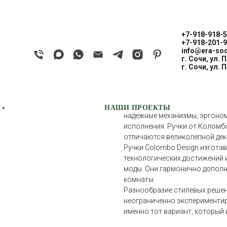
+7-918-918-5
+7-918-201-9
info@era-soc
г. Сочи, ул. 
COLOMBO SPIDE
г. Сочи, ул. 
COLOMBO
Дверные ручки Colombo Design
НАШИ ПРОЕКТЫ
надежные механизмы, эргоно
исполнения. Ручки от Коломб
отличаются великолепной дек
Ручки Colombo Design изгота
технологических достижений 
моды. Они гармонично дополн
комнаты.
Разнообразие стилевых решен
неограниченно экспериментир
именно тот вариант, который 